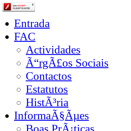
Entrada
FAC
Actividades
Ã“rgÃ£os Sociais
Contactos
Estatutos
HistÃ³ria
InformaÃ§Ãµes
Boas PrÃ¡ticas