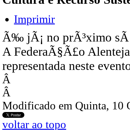
Imprimir
Ã‰ jÃ¡ no prÃ³ximo sÃ
A FederaÃ§Ã£o Alentejan
representada neste evento
Â
Â
Modificado em Quinta, 10 
voltar ao topo