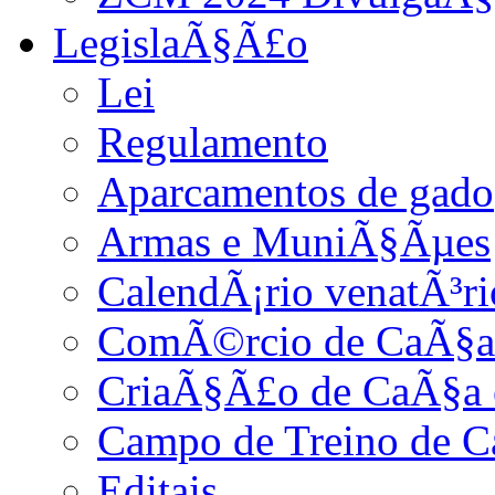
LegislaÃ§Ã£o
Lei
Regulamento
Aparcamentos de gado
Armas e MuniÃ§Ãµes
CalendÃ¡rio venatÃ³ri
ComÃ©rcio de CaÃ§a
CriaÃ§Ã£o de CaÃ§a 
Campo de Treino de 
Editais.