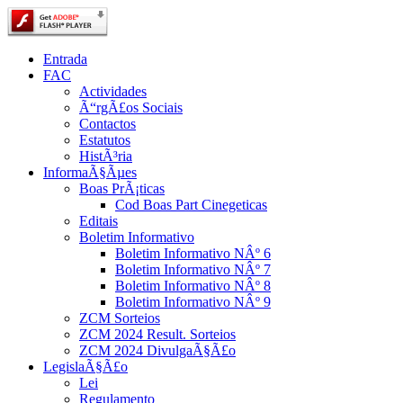
Entrada
FAC
Actividades
Ã“rgÃ£os Sociais
Contactos
Estatutos
HistÃ³ria
InformaÃ§Ãµes
Boas PrÃ¡ticas
Cod Boas Part Cinegeticas
Editais
Boletim Informativo
Boletim Informativo NÂº 6
Boletim Informativo NÂº 7
Boletim Informativo NÂº 8
Boletim Informativo NÂº 9
ZCM Sorteios
ZCM 2024 Result. Sorteios
ZCM 2024 DivulgaÃ§Ã£o
LegislaÃ§Ã£o
Lei
Regulamento