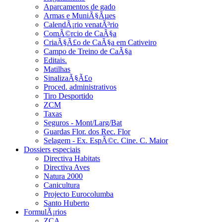
Aparcamentos de gado
Armas e MuniÃ§Ãµes
CalendÃ¡rio venatÃ³rio
ComÃ©rcio de CaÃ§a
CriaÃ§Ã£o de CaÃ§a em Cativeiro
Campo de Treino de CaÃ§a
Editais.
Matilhas
SinalizaÃ§Ã£o
Proced. administrativos
Tiro Desportido
ZCM
Taxas
Seguros - Mont/Larg/Bat
Guardas Flor. dos Rec. Flor
Selagem - Ex. EspÃ©c. Cine. C. Maior
Dossiers especiais
Directiva Habitats
Directiva Aves
Natura 2000
Canicultura
Projecto Eurocolumba
Santo Huberto
FormulÃ¡rios
ZCA