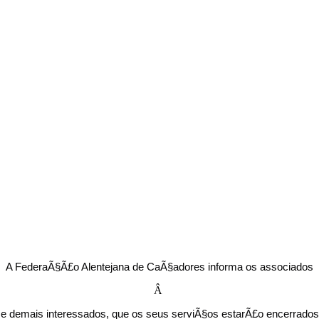
A FederaÃ§Ã£o Alentejana de CaÃ§adores informa os associados
Â
e demais interessados, que os seus serviÃ§os estarÃ£o encerrados